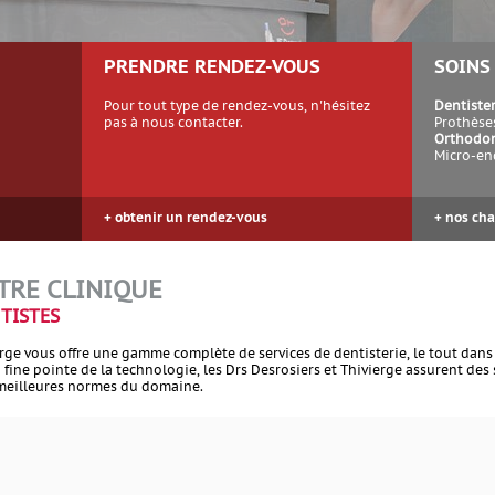
PRENDRE RENDEZ-VOUS
SOINS
Pour tout type de rendez-vous, n'hésitez
Dentister
pas à nous contacter.
Prothèse
Orthodon
Micro-en
+ obtenir un rendez-vous
+ nos ch
TRE CLINIQUE
NTISTES
erge vous offre une gamme complète de services de dentisterie, le tout dan
a fine pointe de la technologie, les Drs Desrosiers et Thivierge assurent des 
 meilleures normes du domaine.