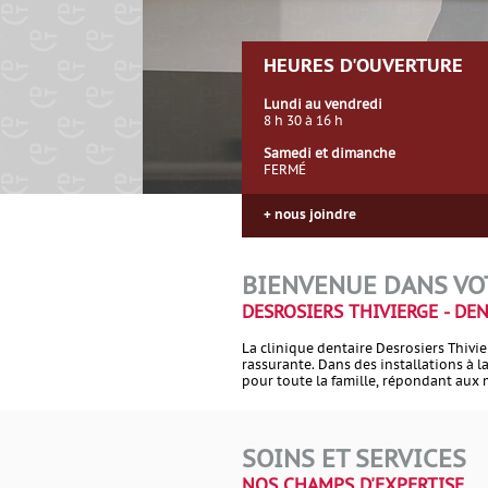
HEURES D'OUVERTURE
Lundi au vendredi
8 h 30 à 16 h
Samedi et dimanche
FERMÉ
+ nous joindre
BIENVENUE DANS VO
DESROSIERS THIVIERGE - DE
La clinique dentaire Desrosiers Thivi
rassurante. Dans des installations à l
pour toute la famille, répondant aux
SOINS ET SERVICES
NOS CHAMPS D'EXPERTISE